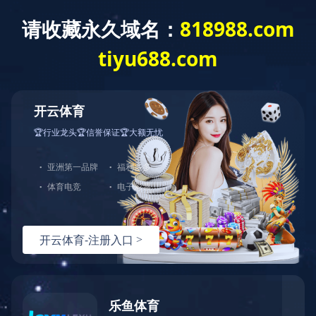
乐鱼网页版登
ꂃ