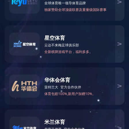
新闻中心
集团新闻
行业资讯