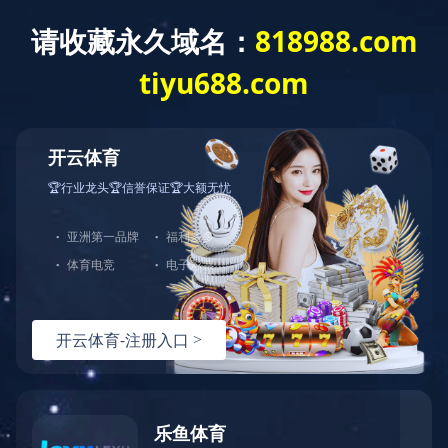
乐鱼网页版登
ꂃ