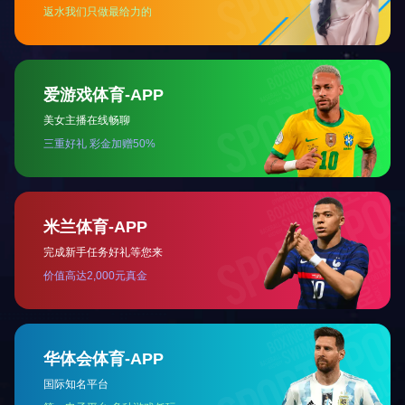
前一个：
无
ꄴ
山东省住房和城乡建设厅
济南市工程质量与安全生产监督站
友情链接：