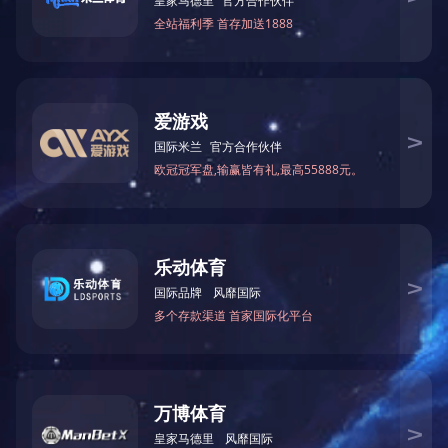
付董事长听取情况
到“两手抓、两手
员干部的模范带头
苏总就现场防控具
人员，有力、有序
杨总要求项目管理
和自身防护，并配