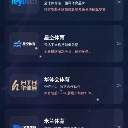
新闻中心
集团新闻
2月20日上午
行业资讯
已复工的济南精准
在项目现场，董事
目复工面临的困难