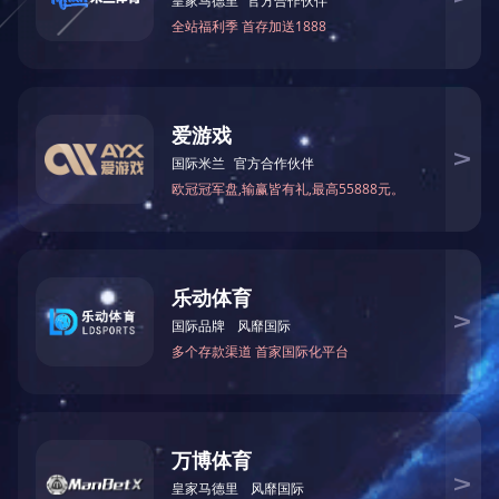
桩身内力测试
安装完成的钢
桩身完整性检测
锚杆承载力检测
地质雷达探测
桩基成孔质量检测
主体结构检测
现场
钢结构检测
土工试验